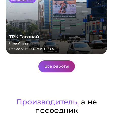
ТРК Таганай
Челябинск
Размер:
18 000 х 15 000 мм
Все работы
Производитель,
а не
посредник