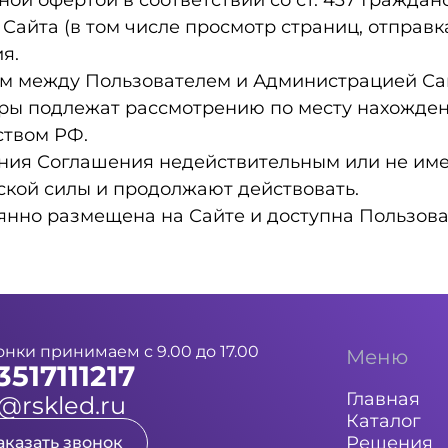
ной офертой в соответствии со ст. 437 Гражда
йта (в том числе просмотр страниц, отправка 
я.
ям между Пользователем и Администрацией С
ры подлежат рассмотрению по месту нахожден
ством РФ.
жения Соглашения недействительным или не и
кой силы и продолжают действовать.
оянно размещена на Сайте и доступна Пользов
онки принимаем с 9.00 до 17.00
Меню
3517111217
Главная
@rskled.ru
Каталог
Решения
аказать звонок